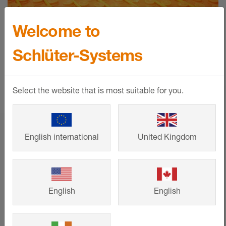
Welcome to
Schlüter-Systems
BEKOTEC-THERM için ısıtma
devresi hesaplayıcısı
Select the website that is most suitable for you.
Schlüter-Systems'in yerden ısıtması için
malzeme ihtiyacınızı hızlı ve kolay bir
English international
United Kingdom
şekilde hesaplayın!
DAHA FAZLASINI GÖSTER
English
English