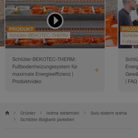
için videolar
Schlüter-BEKOTEC-THERM:
Schl
Fußbodenheizungssystem für
Energ
maximale Energieeffizienz |
Gewäh
Produktvideo
| FAQ
home
Ürünler
Isıtma sistemleri
Sulu sistem ısıtma
Schlüter-Bağlantı paketleri