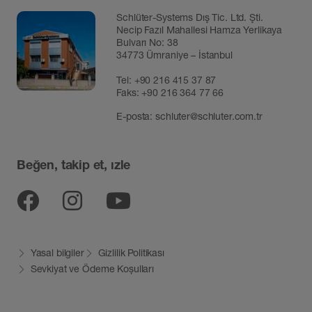
Schlüter-Systems Dış Tic. Ltd. Şti.
Necip Fazıl Mahallesi Hamza Yerlikaya
Bulvarı No: 38
34773 Ümraniye – İstanbul
Tel:
+90 216 415 37 87
Faks: +90 216 364 77 66
E-posta:
schluter@schluter.com.tr
Beğen, takip et, ızle
Facebook
Instagram
YouTube
Yasal bilgiler
Gizlilik Politikası
Sevkiyat ve Ödeme Koșulları