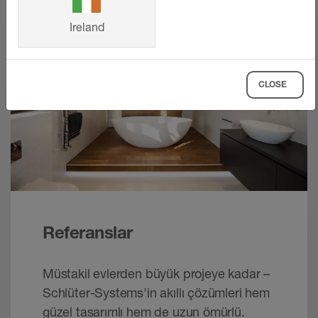
Ireland
CLOSE
Referanslar
Müstakil evlerden büyük projeye kadar –
Schlüter-Systems'in akıllı çözümleri hem
güzel tasarımlı hem de uzun ömürlü.