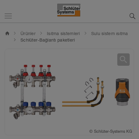
home
Ürünler
Isıtma sistemleri
Sulu sistem ısıtma
Schlüter-Bağlantı paketleri
search
©
©
©
©
Schlüter-Systems KG
Schlüter-Systems KG
Schlüter-Systems KG
Schlüter-Systems KG