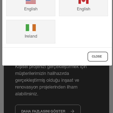
English
English
Referanslar
Ireland
Müstakil evlerden büyük projeye kadar –
Schlüter-Systems'in akıllı çözümleri hem
CLOSE
güzel tasarımlı hem de uzun ömürlü.
Kişisel projenizi gerçekleştirmek için
müşterilerimizin halihazırda
gerçekleştirmiş olduğu inşaat ve
renovasyon projelerinden ilham
alabilirsiniz.
DAHA FAZLASINI GÖSTER