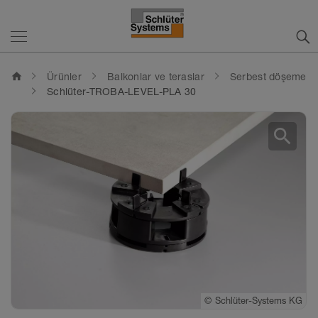
home
Ürünler
Balkonlar ve teraslar
Serbest döşeme
Schlüter-TROBA-LEVEL-PLA 30
search
©
Schlüter-Systems KG
©
©
Schlüter-Systems KG
Schlüter-Systems KG