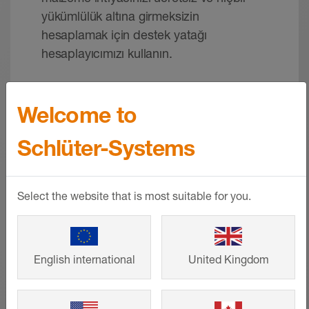
yükümlülük altına girmeksizin
hesaplamak için destek yatağı
hesaplayıcımızı kullanın.
DAHA FAZLASINI GÖSTER
Welcome to
Schlüter-Systems
Select the website that is most suitable for you.
English international
United Kingdom