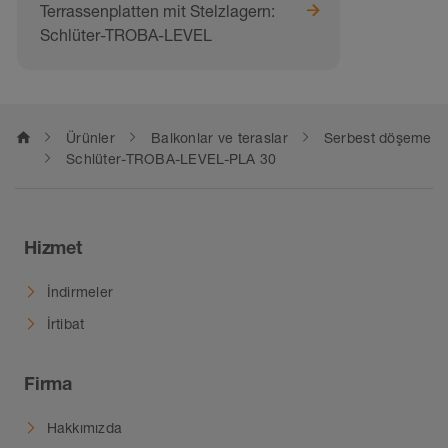
Terrassenplatten mit Stelzlagern:
Schlüter-TROBA-LEVEL
home
Ürünler
Balkonlar ve teraslar
Serbest döşeme
Schlüter-TROBA-LEVEL-PLA 30
Hizmet
İndirmeler
İrtibat
Firma
Hakkımızda