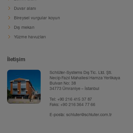
Duvar alanı
Bireysel vurgular koyun
Dış mekan
Yüzme havuzları
İletişim
Schlüter-Systems Dış Tic. Ltd. Şti.
Necip Fazıl Mahallesi Hamza Yerlikaya
Bulvarı No: 38
34773 Ümraniye – İstanbul
Tel:
+90 216 415 37 87
Faks: +90 216 364 77 66
E-posta:
schluter@schluter.com.tr