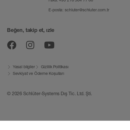
E-posta:
schluter@schluter.com.tr
Beğen, takip et, ızle
Facebook
Instagram
YouTube
Yasal bilgiler
Gizlilik Politikası
Sevkiyat ve Ödeme Koșulları
© 2026 Schlüter-Systems Dış Tic. Ltd. Şti.