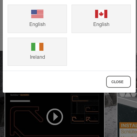
DAHA FAZLASINI GÖSTER
English
English
Ireland
CLOSE
Öğrenmek ve uygulamak
için videolar