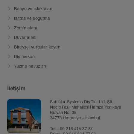
Banyo ve ıslak alan
Isıtma ve soğutma
Zemin alanı
Duvar alanı
Bireysel vurgular koyun
Dış mekan
Yüzme havuzları
İletişim
Schlüter-Systems Dış Tic. Ltd. Şti.
Necip Fazıl Mahallesi Hamza Yerlikaya
Bulvarı No: 38
34773 Ümraniye – İstanbul
Tel:
+90 216 415 37 87
Faks: +90 216 364 77 66