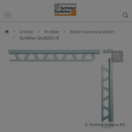
home
Ürünler
Profiller
Kenar koruma profilleri
Schlüter-QUADEC-E
search
©
©
Schlüter-Systems KG
Schlüter-Systems KG