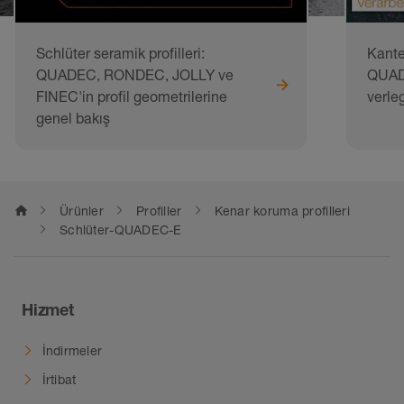
Schlüter seramik profilleri:
Kante
QUADEC, RONDEC, JOLLY ve
QUADE
FINEC'in profil geometrilerine
verle
genel bakış
home
Ürünler
Profiller
Kenar koruma profilleri
Schlüter-QUADEC-E
Hizmet
İndirmeler
İrtibat