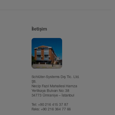
İletişim
Schlüter-Systems Dış Tic. Ltd.
Şti.
Necip Fazıl Mahallesi Hamza
Yerlikaya Bulvarı No: 38
34773 Ümraniye – İstanbul
Tel:
+90 216 415 37 87
Faks: +90 216 364 77 66