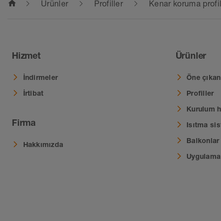
home
Ürünler
Profiller
Kenar koruma profil
Hizmet
Ürünler
İndirmeler
Öne çıkan 
İrtibat
Profiller
Kurulum ha
Firma
Isıtma sis
Balkonlar 
Hakkımızda
Uygulama 