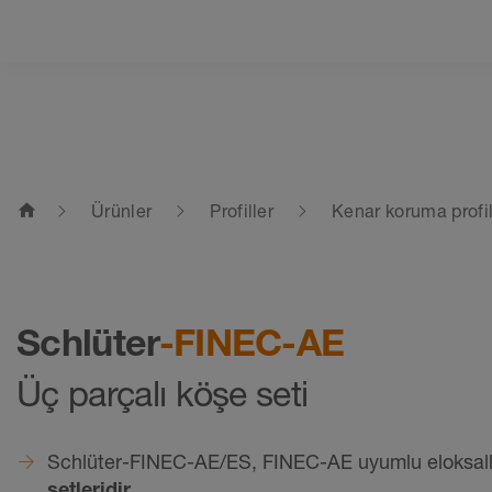
home
Ürünler
Profiller
Kenar koruma profil
Schlüter
-FINEC-AE
Üç parçalı köşe seti
Schlüter-FINEC-AE/ES, FINEC-AE uyumlu eloksal
setleridir