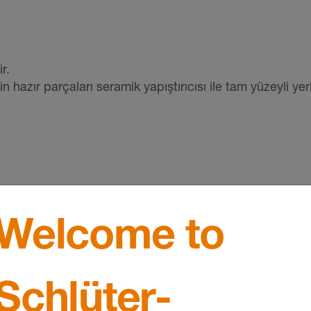
r.
 hazır parçaları seramik yapıştırıcısı ile tam yüzeyli yerl
işlenmelidir.
Welcome to
Schlüter-