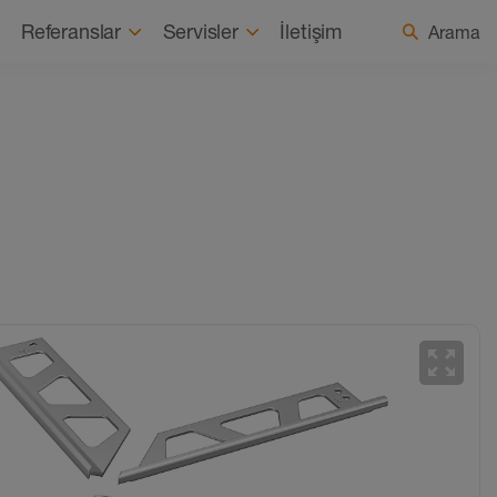
Hakkımızda
Haberler
Ülke / Dil seçin
Referanslar
Servisler
İletişim
Arama
zoom_out_map