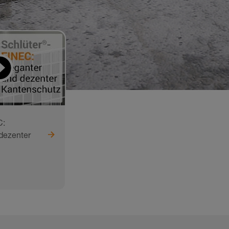
C:
dezenter