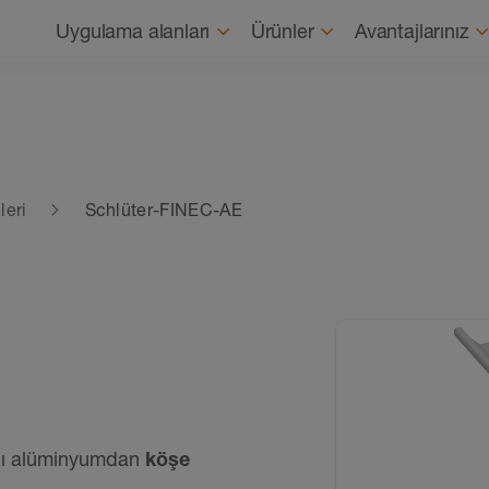
Gezinme
Uygulama alanları
Ürünler
Avantajlarınız
leri
Schlüter-FINEC-AE
lı alüminyumdan
köşe