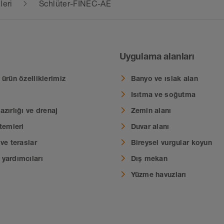
leri
Schlüter-FINEC-AE
Uygulama alanları
ürün özelliklerimiz
Banyo ve ıslak alan
Isıtma ve soğutma
zırlığı ve drenaj
Zemin alanı
temleri
Duvar alanı
ve teraslar
Bireysel vurgular koyun
yardımcıları
Dış mekan
Yüzme havuzları