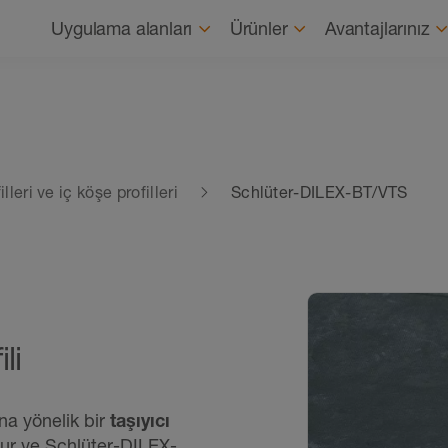
Gezinme
Uygulama alanları
Ürünler
Avantajlarınız
leri ve iç köşe profilleri
Schlüter-DILEX-BT/VTS
li
a yönelik bir
taşıyıcı
ur ve Schlüter-DILEX-