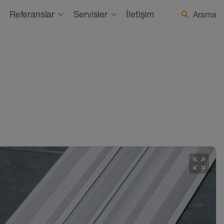
Hakkımızda
Haberler
Ülke / Dil seçin
Referanslar
Servisler
İletişim
Arama
zoom_out_map