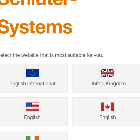
Systems
Referansl
elect the website that is most suitable for you.
Müstakil evlerde
English international
United Kingdom
Systems'in akıll
uzun ömürlü. Kişi
müşterilerimizin 
inşaat ve renovas
English
English