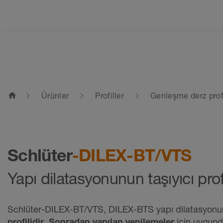
home
Ürünler
Profiller
Genleşme derz profil
Schlüter
-DILEX-BT/VTS
Yapı dilatasyonunun taşıyıcı profi
Schlüter-DILEX-BT/VTS, DILEX-BTS yapı dilatasyonun
profilidir
.
Sonradan yapılan yenilemeler
için uygund