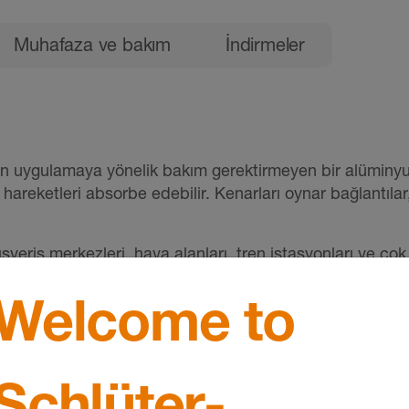
Muhafaza ve bakım
İndirmeler
gulamaya yönelik bakım gerektirmeyen bir alüminyum taş
 hareketleri absorbe edebilir. Kenarları oynar bağlantıla
eriş merkezleri, hava alanları, tren istasyonları ve çok k
düstriyel araç trafiğine maruz kalan zeminlerde dahi ze
Welcome to
dan üretilmiş duvar ve tavan yüzeylerine veya sıva veya 
Schlüter-