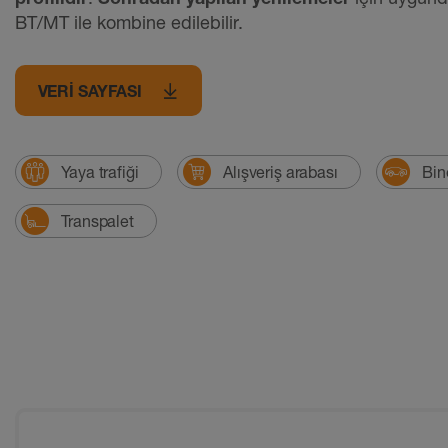
BT/MT ile kombine edilebilir.
VERI SAYFASI
Yaya trafiği
Alışveriş arabası
Bin
Transpalet