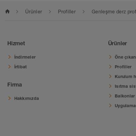
home
Ürünler
Profiller
Genleşme derz profil
Hizmet
Ürünler
İndirmeler
Öne çıkan 
İrtibat
Profiller
Kurulum ha
Firma
Isıtma sis
Balkonlar 
Hakkımızda
Uygulama 