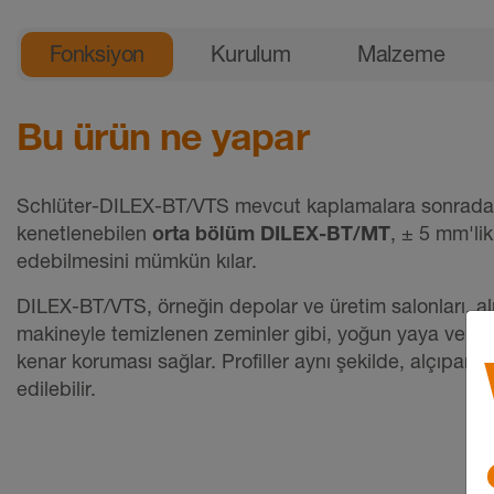
Genel ürün bilgileri
Fonksiyon
Kurulum
Malzeme
Bu ürün ne yapar
Schlüter-DILEX-BT/VTS mevcut kaplamalara sonradan uy
kenetlenebilen
orta bölüm DILEX-BT/MT
, ± 5 mm'lik
edebilmesini mümkün kılar.
DILEX-BT/VTS, örneğin depolar ve üretim salonları, alışv
makineyle temizlenen zeminler gibi, yoğun yaya ve en
kenar koruması sağlar. Profiller aynı şekilde, alçıpan
edilebilir.