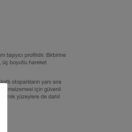
ıyıcı profilidir. Birbirine
r, üç boyutlu hareket
atlı otoparkların yanı sıra
min malzemesi için güvenli
seramik yüzeylere de dahil