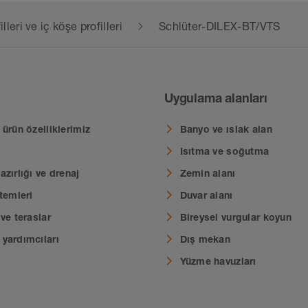
leri ve iç köşe profilleri
Schlüter-DILEX-BT/VTS
Uygulama alanları
ürün özelliklerimiz
Banyo ve ıslak alan
Isıtma ve soğutma
zırlığı ve drenaj
Zemin alanı
temleri
Duvar alanı
ve teraslar
Bireysel vurgular koyun
yardımcıları
Dış mekan
Yüzme havuzları