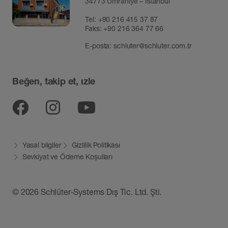
34773 Ümraniye – İstanbul
Tel:
+90 216 415 37 87
Faks: +90 216 364 77 66
E-posta:
schluter@schluter.com.tr
Beğen, takip et, ızle
Facebook
Instagram
YouTube
Yasal bilgiler
Gizlilik Politikası
Sevkiyat ve Ödeme Koșulları
© 2026 Schlüter-Systems Dış Tic. Ltd. Şti.