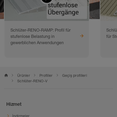
Schlüter-RENO-RAMP: Profil für
Schlü
stufenlose Belastung in
für S
gewerblichen Anwendungen
home
Ürünler
Profiller
Geçiş profilleri
Schlüter-RENO-V
Hizmet
İndirmeler