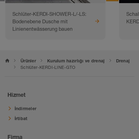
Schlüter-KERDI-SHOWER-L/-LS:
Schal
Bodenebene Dusche mit
KERD
Linienentwässerung bauen
home
Ürünler
Kurulum hazırlığı ve drenaj
Drenaj
Schlüter-KERDI-LINE-GTO
Hizmet
İndirmeler
İrtibat
Firma