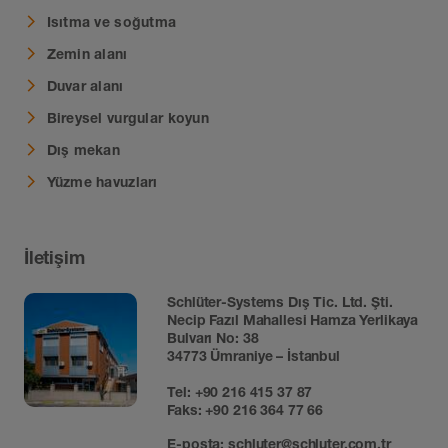
Isıtma ve soğutma
Zemin alanı
Duvar alanı
Bireysel vurgular koyun
Dış mekan
Yüzme havuzları
İletişim
Schlüter-Systems Dış Tic. Ltd. Şti.
Necip Fazıl Mahallesi Hamza Yerlikaya
Bulvarı No: 38
34773 Ümraniye – İstanbul
Tel:
+90 216 415 37 87
Faks: +90 216 364 77 66
E-posta:
schluter@schluter.com.tr