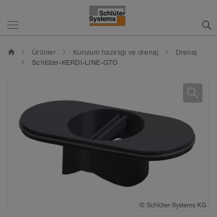
home
Ürünler
Kurulum hazırlığı ve drenaj
Drenaj
Schlüter-KERDI-LINE-GTO
search
©
Schlüter-Systems KG