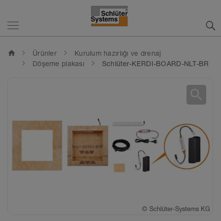
home
Ürünler
Kurulum hazırlığı ve drenaj
Döşeme plakası
Schlüter-KERDI-BOARD-NLT-BR
search
©
©
©
Schlüter-Systems KG
Schlüter-Systems KG
Schlüter-Systems KG
©
Schlüter-Systems KG