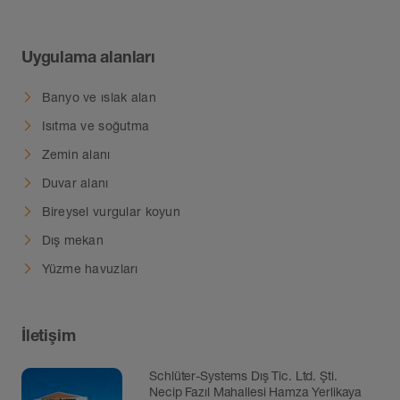
Oluklu profil ve seramik arasında yakl. 1,5
mm'lik bir derz boşluğu bırakılmalı, ve
Uygulama alanları
akabinde tamamen derz dolgusu ile
doldurulmalıdır.
Banyo ve ıslak alan
Yan duvarların seramik kaplanması sırasında
Isıtma ve soğutma
seramik ve yapıştırıcının 12 mm üzerinde
Zemin alanı
kalınlık oluşturmaması sağlanmalıdır.
Duvar alanı
RGB+W LED şerit, seramik kaplanmış nişin
Bireysel vurgular koyun
açıklık ölçüsüne uygun olarak kısaltılabilir.
Dış mekan
LED şerit geçme bağlantı yardımıyla geçiş
Yüzme havuzları
kablosuna bağlanır ve dikkatli bir şekilde
oluklu profile bastırılır.
İletişim
Schlüter-Systems Dış Tic. Ltd. Şti.
Necip Fazıl Mahallesi Hamza Yerlikaya