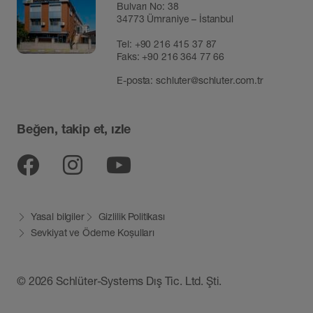
Bulvarı No: 38
34773 Ümraniye – İstanbul
Tel:
+90 216 415 37 87
Faks: +90 216 364 77 66
E-posta:
schluter@schluter.com.tr
Beğen, takip et, ızle
Facebook
Instagram
YouTube
Yasal bilgiler
Gizlilik Politikası
Sevkiyat ve Ödeme Koșulları
© 2026 Schlüter-Systems Dış Tic. Ltd. Şti.