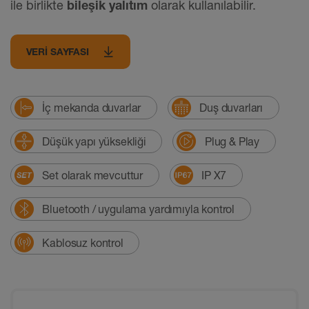
ile birlikte
bileşik yalıtım
olarak kullanılabilir.
VERI SAYFASI
İç mekanda duvarlar
Duş duvarları
Düşük yapı yüksekliği
Plug & Play
Set olarak mevcuttur
IP X7
Bluetooth / uygulama yardımıyla kontrol
Kablosuz kontrol