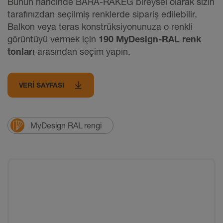
Bunun haricinde BARA-RAKEG bireysel olarak sizin
tarafınızdan seçilmiş renklerde sipariş edilebilir.
Balkon veya teras konstrüksiyonunuza o renkli
görüntüyü vermek için
190 MyDesign-RAL renk
tonları
arasından seçim yapın.
VERI SAYFASI
MyDesign RAL rengi