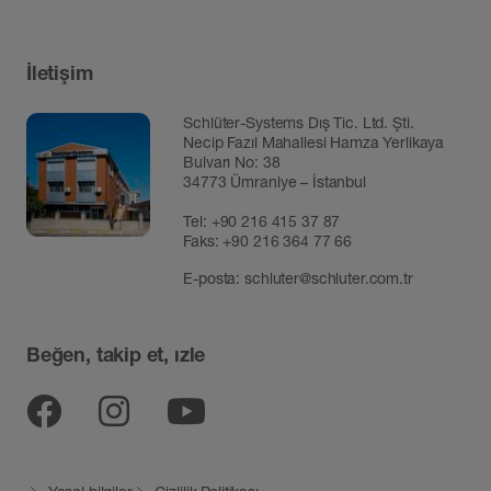
İletişim
Schlüter-Systems Dış Tic. Ltd. Şti.
Necip Fazıl Mahallesi Hamza Yerlikaya
Bulvarı No: 38
34773 Ümraniye – İstanbul
Tel:
+90 216 415 37 87
Faks: +90 216 364 77 66
E-posta:
schluter@schluter.com.tr
Beğen, takip et, ızle
Facebook
Instagram
YouTube