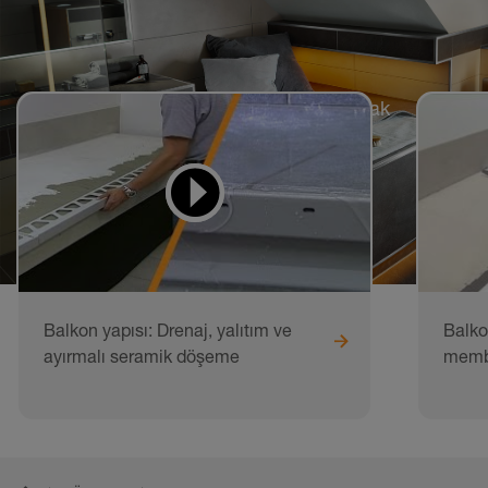
Öğrenmek ve uygulamak
için videolar
Balkon yapısı: Drenaj, yalıtım ve
Balko
ayırmalı seramik döşeme
membr