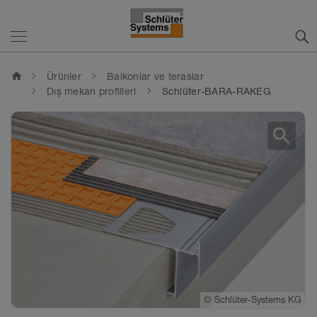
home
Ürünler
Balkonlar ve teraslar
Dış mekan profilleri
Schlüter-BARA-RAKEG
search
©
©
Schlüter-Systems KG
Schlüter-Systems KG
©
Schlüter-Systems KG
©
Schlüter-Systems KG