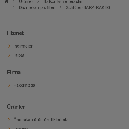
home
Ürünler
Balkonlar ve teraslar
Dış mekan profilleri
Schlüter-BARA-RAKEG
Hizmet
İndirmeler
İrtibat
Firma
Hakkımızda
Ürünler
Öne çıkan ürün özelliklerimiz
Profiller