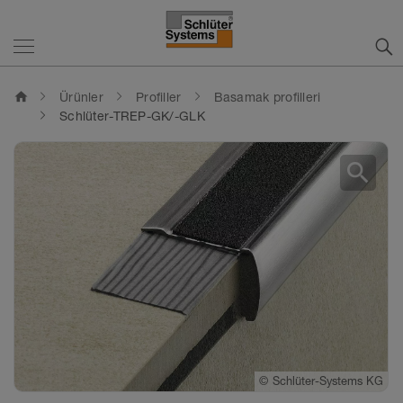
home
Ürünler
Profiller
Basamak profilleri
Schlüter-TREP-GK/-GLK
search
©
Schlüter-Systems KG
©
Schlüter-Systems KG