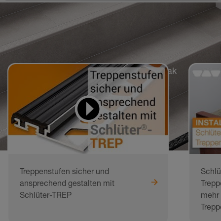
Öğrenmek ve uygulamak
için videolar
Treppenstufen sicher und
Schlü
ansprechend gestalten mit
Trepp
Schlüter-TREP
mehr 
Trepp