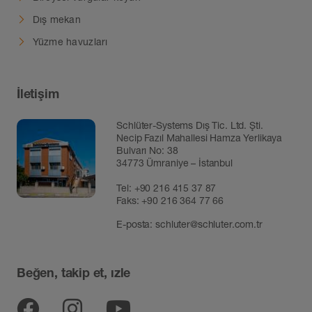
Dış mekan
Yüzme havuzları
İletişim
Schlüter-Systems Dış Tic. Ltd. Şti.
Necip Fazıl Mahallesi Hamza Yerlikaya
Bulvarı No: 38
34773 Ümraniye – İstanbul
Tel:
+90 216 415 37 87
Faks: +90 216 364 77 66
E-posta:
schluter@schluter.com.tr
Beğen, takip et, ızle
Facebook
Instagram
YouTube