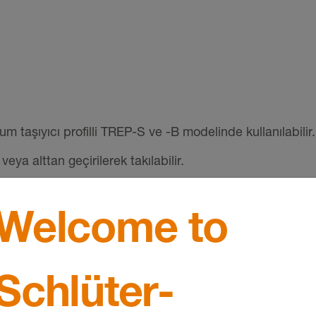
 taşıyıcı profilli TREP-S ve -B modelinde kullanılabilir.
ya alttan geçirilerek takılabilir.
(örn. Schlüter-KERDI-FIX ile).
Welcome to
Schlüter-