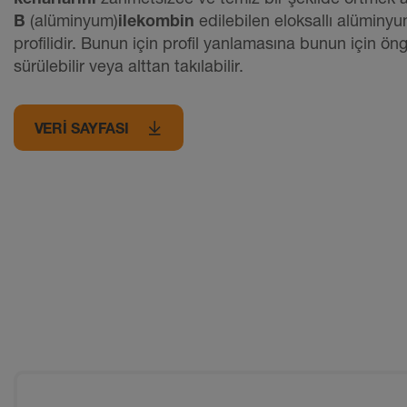
B
(alüminyum)
ile
kombin
edilebilen eloksallı alümin
profilidir. Bunun için profil yanlamasına bunun için ö
sürülebilir veya alttan takılabilir.
VERI SAYFASI