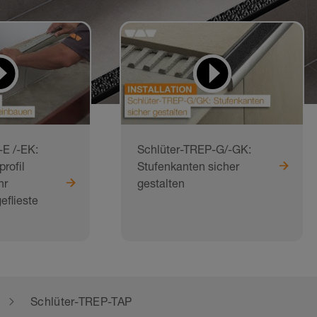
E /-EK:
Schlüter-TREP-G/-GK:
rofil
Stufenkanten sicher
hr
gestalten
eflieste
Schlüter-TREP-TAP