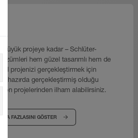
ar
n büyük projeye kadar – Schlüter-
ı çözümleri hem güzel tasarımlı hem de
sel projenizi gerçekleştirmek için
halihazırda gerçekleştirmiş olduğu
yon projelerinden ilham alabilirsiniz.
AHA FAZLASINI GÖSTER