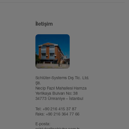
İletişim
Schlüter-Systems Dış Tic. Ltd.
Şti.
Necip Fazıl Mahallesi Hamza
Yerlikaya Bulvarı No: 38
34773 Ümraniye – İstanbul
Tel:
+90 216 415 37 87
Faks: +90 216 364 77 66
E-posta:
schluter@schluter.com.tr