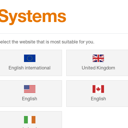
Systems
Referansl
elect the website that is most suitable for you.
Müstakil evlerde
Systems'in akıll
uzun ömürlü. Kişi
English international
United Kingdom
müşterilerimizin 
inşaat ve renovas
English
English
D