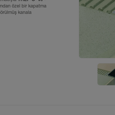
yumdan özel bir kapatma
ngörülmüş kanala