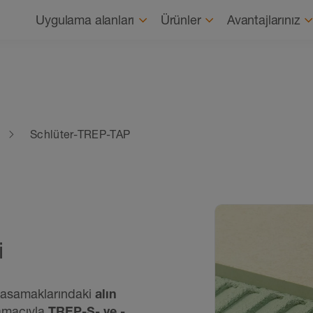
Gezinme
Uygulama alanları
Ürünler
Avantajlarınız
Schlüter-TREP-TAP
i
 basamaklarındaki
alın
 amacıyla
TREP-S- ve -