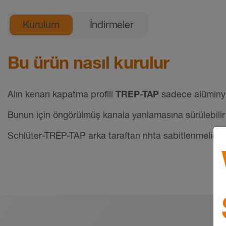
Genel ürün bilgileri
Kurulum
İndirmeler
Bu ürün nasıl kurulur
Alın kenarı kapatma profili
TREP-TAP
sadece alüminyum
Bunun için öngörülmüş kanala yanlamasına sürülebilir ve
Schlüter-TREP-TAP arka taraftan rıhta sabitlenmelidir 