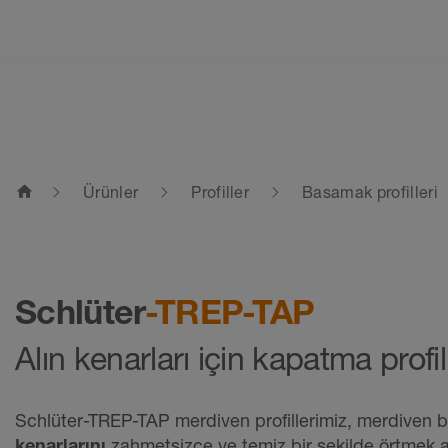
home
Ürünler
Profiller
Basamak profilleri
Schlüter
-TREP-TAP
Alın kenarları için kapatma profil
Schlüter-TREP-TAP merdiven profillerimiz, merdiven
kenarlarını
zahmetsizce ve temiz bir şekilde örtmek