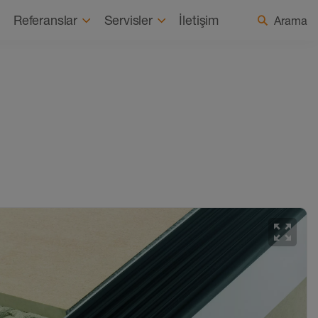
Hakkımızda
Haberler
Ülke / Dil seçin
Referanslar
Servisler
İletişim
Arama
zoom_out_map