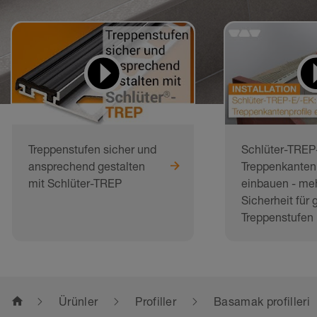
Treppenstufen sicher und
Schlüter-TREP-
ansprechend gestalten
Treppenkantenp
mit Schlüter-TREP
einbauen - me
Sicherheit für g
Treppenstufen
home
Ürünler
Profiller
Basamak profilleri