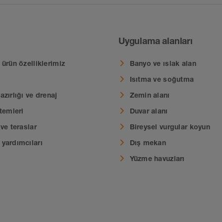
Uygulama alanları
ürün özelliklerimiz
Banyo ve ıslak alan
Isıtma ve soğutma
zırlığı ve drenaj
Zemin alanı
temleri
Duvar alanı
ve teraslar
Bireysel vurgular koyun
yardımcıları
Dış mekan
Yüzme havuzları