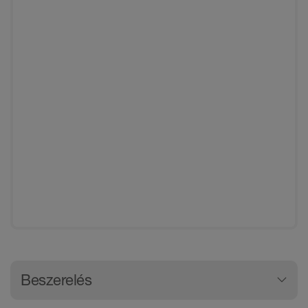
Általános termékinformációk
Beszerelés