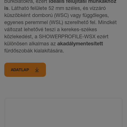
burkolatokra, ezért
ideális felújítási munkákhoz
is
. Látható felülete 52 mm széles, és vízzáró
küszöbként domború (WSC) vagy függőleges,
egyenes peremmel (WSL) szerelhető fel. Mindkét
változat lehetővé teszi a kerekes-székes
közlekedést, a SHOWERPROFILE-WSX ezért
különösen alkalmas az
akadálymentesített
fürdőszobák kialakítására.
ADATLAP