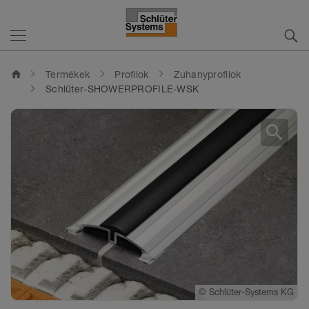
home
Termékek
Profilok
Zuhanyprofilok
Schlüter-SHOWERPROFILE-WSK
search
©
Schlüter-Systems KG
©
©
Schlüter-Systems KG
Schlüter-Systems KG
©
Schlüter-Systems KG