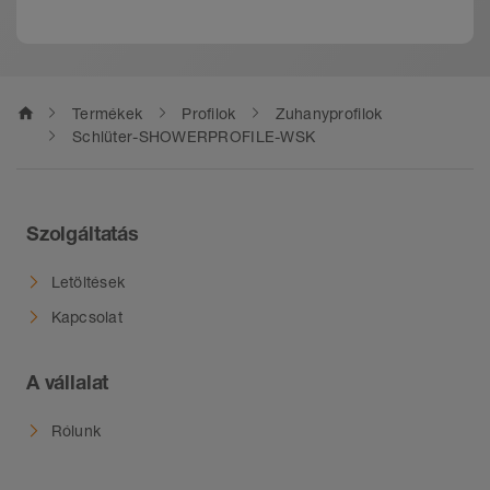
a légzárványokban ne gyűlhessen össze lúgos
kémhatású víz.
home
Termékek
Profilok
Zuhanyprofilok
Schlüter-SHOWERPROFILE-WSK
Szolgáltatás
Letöltések
Kapcsolat
A vállalat
Rólunk