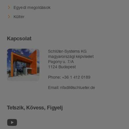
Egyedi megoldások
Kültér
Kapcsolat
Schlüter-Systems KG
magyarországi képviselet
Pagony u. 7/A
1124 Budapest
Phone:
+36 1 412 0189
Email:
nfadil@schlueter.de
Tetszik, Kövess, Figyelj
Youtube