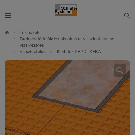
home
Termékek
Burkolható felületek kialakítása-vízszigetelés és
vízelvezetés
Vízszigetelés
Schlüter-KERDI-KEBA
search