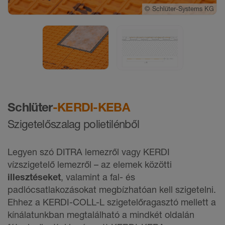
©
Schlüter-Systems KG
©
Schlüter-Systems KG
Schlüter
-KERDI-KEBA
Szigetelőszalag polietilénből
Legyen szó DITRA lemezről vagy KERDI
vízszigetelő lemezről – az elemek közötti
illesztéseket
, valamint a fal- és
padlócsatlakozásokat megbízhatóan kell szigetelni.
Ehhez a KERDI-COLL-L szigetelőragasztó mellett a
kínálatunkban megtalálható a mindkét oldalán