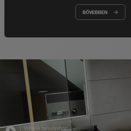
BŐVEBBEN
Videók tanuláshoz