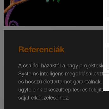
Referenciák
A családi házaktól a nagy projektekig –
Systems intelligens megoldásai esztét
és hosszú élettartamot garantálnak. Mer
ügyfeleink elkészült építési és felújítási
saját elképzeléseihez.