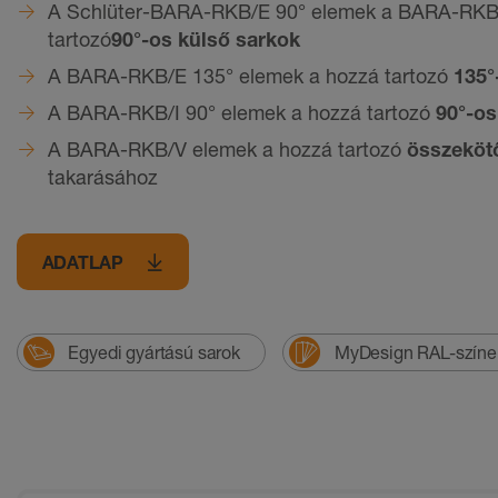
A Schlüter-BARA-RKB/E 90° elemek a BARA-RKB 
tartozó
90°-os külső sarkok
A BARA-RKB/E 135° elemek a hozzá tartozó
135°
A BARA-RKB/I 90° elemek a hozzá tartozó
90°-os
A BARA-RKB/V elemek a hozzá tartozó
összeköt
takarásához
ADATLAP
Egyedi gyártású sarok
MyDesign RAL-színe