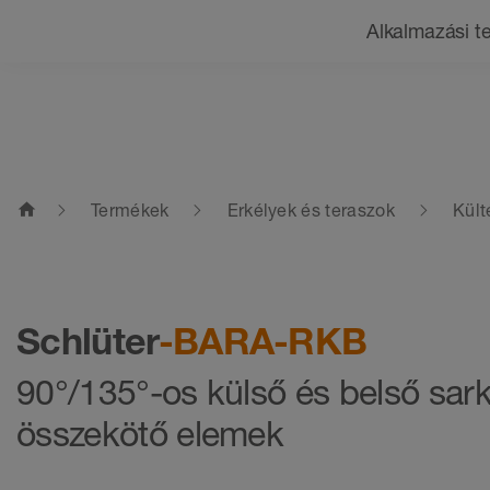
Navigáció
Alkalmazási te
home
Termékek
Erkélyek és teraszok
Kült
Schlüter
-BARA-RKB
90°/135°-os külső és belső sar
összekötő elemek