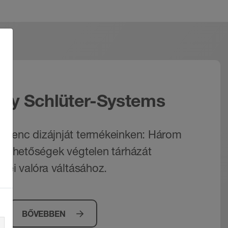
by Schlüter-Systems
dvenc dizájnját termékeinken: Három
a lehetőségek végtelen tárházát
ései valóra váltásához.
BŐVEBBEN