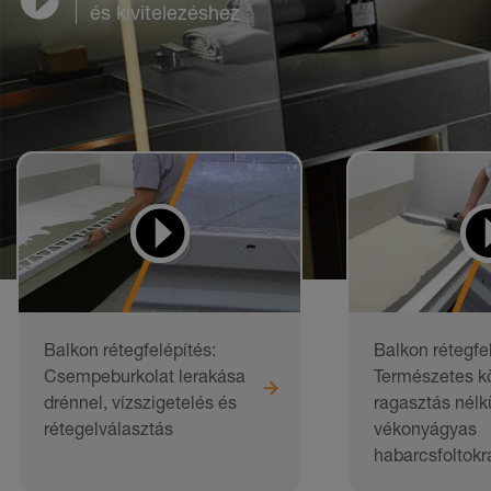
és kivitelezéshez
Balkon rétegfelépítés:
Balkon rétegfe
Csempeburkolat lerakása
Természetes k
drénnel, vízszigetelés és
ragasztás nélkü
rétegelválasztás
vékonyágyas
habarcsfoltokr