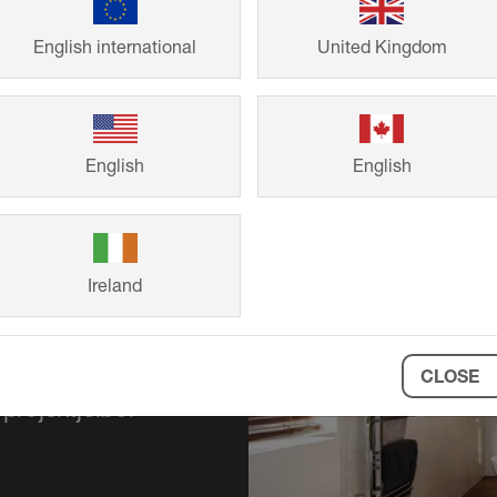
English international
United Kingdom
English
English
Ireland
 a Schlüter-
ikus megjelenést
ítsen ihletet
CLOSE
 projektjeiből