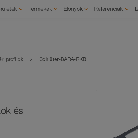
Rólunk
Fenntartható
rületek
Termékek
Előnyök
Referenciák
L
éri profilok
Schlüter-BARA-RKB
kok és