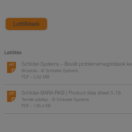
Általános termékinformációk
Letöltések
Letöltés
Schlüter-Systems – Bevált problémamegoldások kert
Brossúra - © Schlueter-Systems
PDF – 2,62 MB
Schlüter-BARA-RKB | Product data sheet 5.18
Termék-adatlap - © Schlueter-Systems
PDF – 136,4 KB