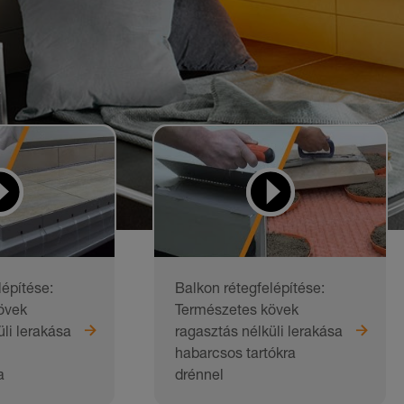
lépítése:
Balkon rétegfelépítése:
övek
Természetes kövek
li lerakása
ragasztás nélküli lerakása
habarcsos tartókra
a
drénnel