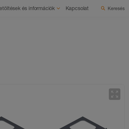
ság
Újdonságok
Ország / nyelv kiválasztása
etöltések és információk
Kapcsolat
Keresés
zoom_out_map