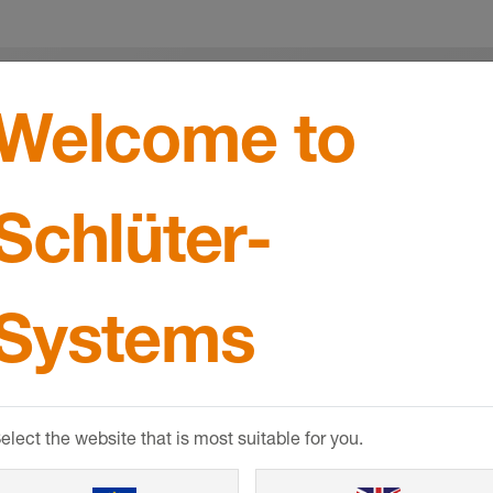
Welcome to
MyDesign 
Schlüter-
Valósítsa meg ke
Systems
technológiát és 
kínáljuk elképzel
elect the website that is most suitable for you.