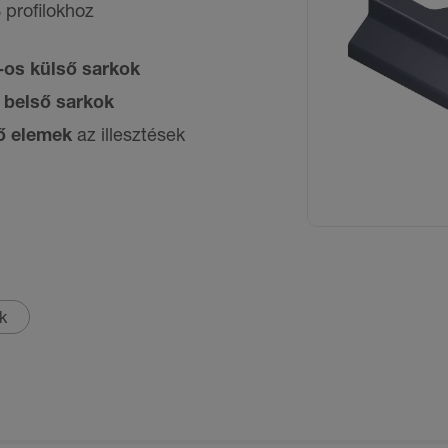
profilokhoz
-os külső sarkok
 belső sarkok
ő elemek
az illesztések
k