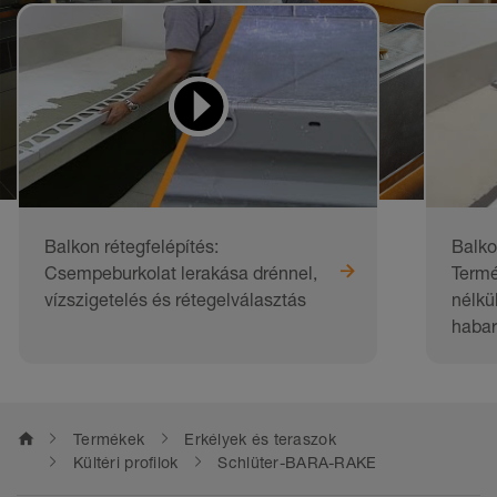
Videók tanuláshoz
és kivitelezéshez
Balkon rétegfelépítés:
Balko
Csempeburkolat lerakása drénnel,
Termé
vízszigetelés és rétegelválasztás
nélkü
habar
home
Termékek
Erkélyek és teraszok
Kültéri profilok
Schlüter-BARA-RAKE