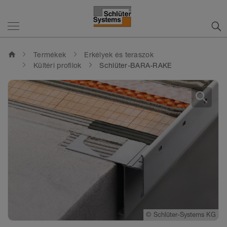
home
Termékek
Erkélyek és teraszok
Kültéri profilok
Schlüter-BARA-RAKE
search
©
Schlüter-Systems KG
©
©
Schlüter-Systems KG
Schlüter-Systems KG
©
Schlüter-Systems KG
©
Schlüter-Systems KG