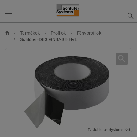
home
Termékek
Profilok
Fényprofilok
Schlüter-DESIGNBASE-HVL
search
©
Schlüter-Systems KG