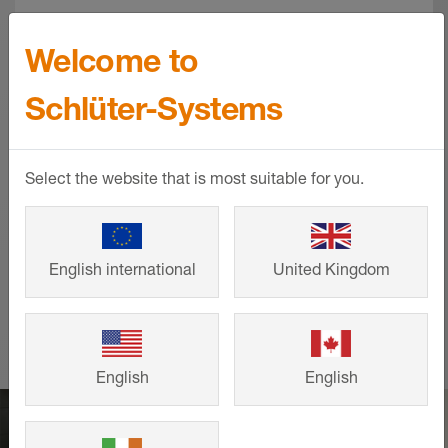
Referenciák
Welcome to
A családi házaktól a nagy projektekig – a
Schlüter-Systems
Schlüter-Systems intelligens megoldásai
esztétikus megjelenést és hosszú
élettartamot garantálnak. Merítsen ihletet
Select the website that is most suitable for you.
ügyfeleink elkészült építési és felújítási
projektjeiből saját elképzeléseihez.
English international
United Kingdom
BŐVEBBEN
English
English