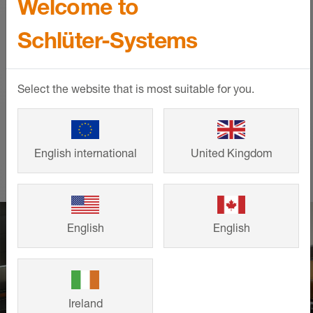
Welcome to
Schlüter-Systems intelligens megoldásai
esztétikus megjelenést és hosszú
Schlüter-Systems
élettartamot garantálnak. Merítsen ihletet
ügyfeleink elkészült építési és felújítási
projektjeiből saját elképzeléseihez.
Select the website that is most suitable for you.
BŐVEBBEN
English international
United Kingdom
English
English
Videók tanuláshoz
Ireland
és kivitelezéshez