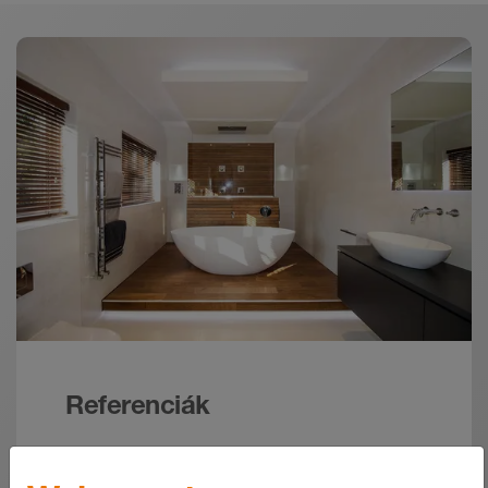
Letöltés
LIPROTEC Energy Labels EU
Energia tanúsítvány - © Schlüter-Systems
ZIP – 2,78 MB
Referenciák
A családi házaktól a nagy projektekig – a