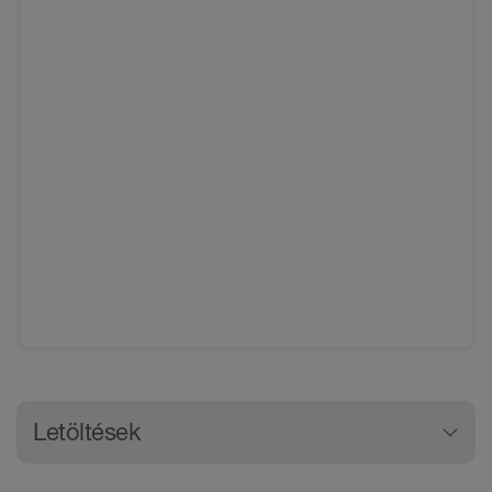
Általános termékinformációk
Letöltések