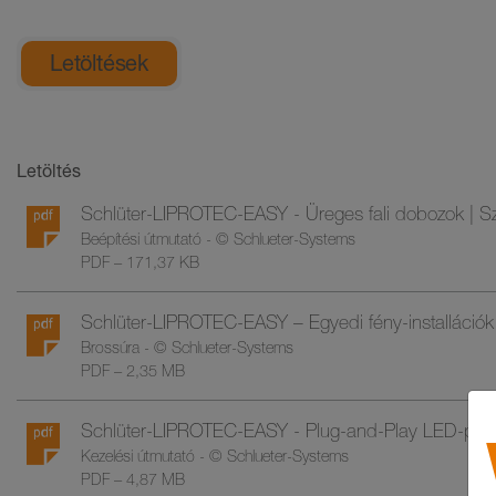
Általános termékinformációk
Letöltések
Letöltés
Schlüter-LIPROTEC-EASY - Üreges fali dobozok | Sz
Beépítési útmutató - © Schlueter-Systems
PDF – 171,37 KB
Schlüter-LIPROTEC-EASY – Egyedi fény-installációk 
Brossúra - © Schlueter-Systems
PDF – 2,35 MB
Schlüter-LIPROTEC-EASY - Plug-and-Play LED-profilr
Kezelési útmutató - © Schlueter-Systems
PDF – 4,87 MB