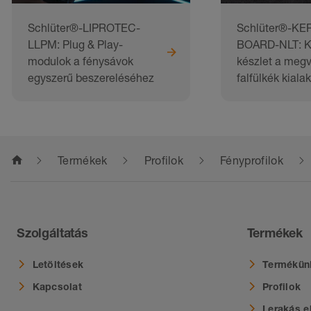
Schlüter®-LIPROTEC-
Schlüter®-KER
LLPM: Plug & Play-
BOARD-NLT: K
modulok a fénysávok
készlet a megvi
egyszerű beszereléséhez
falfülkék kiala
home
Termékek
Profilok
Fényprofilok
Szolgáltatás
Termékek
Letöltések
Termékün
Kapcsolat
Profilok
Lerakás e