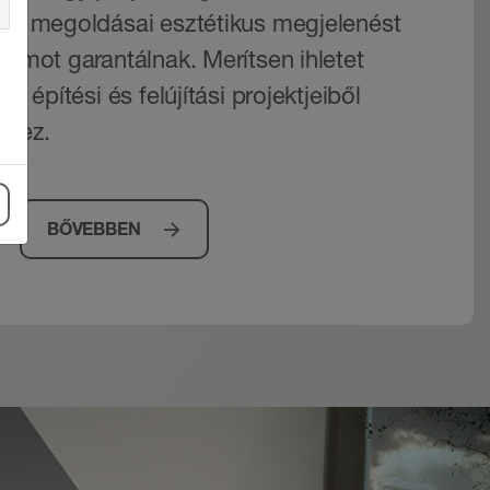
ens megoldásai esztétikus megjelenést
tamot garantálnak. Merítsen ihletet
lt építési és felújítási projektjeiből
ihez.
BŐVEBBEN