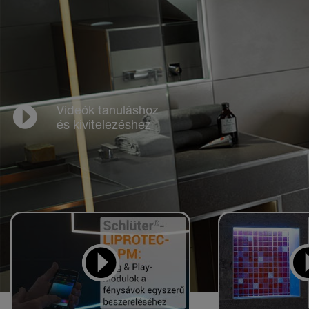
Videók tanuláshoz
és kivitelezéshez