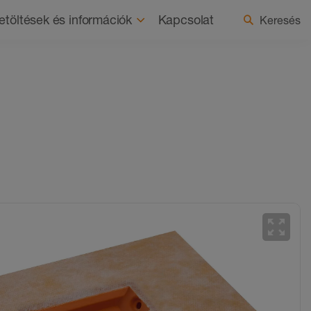
ság
Újdonságok
Ország / nyelv kiválasztása
etöltések és információk
Kapcsolat
Keresés
zoom_out_map