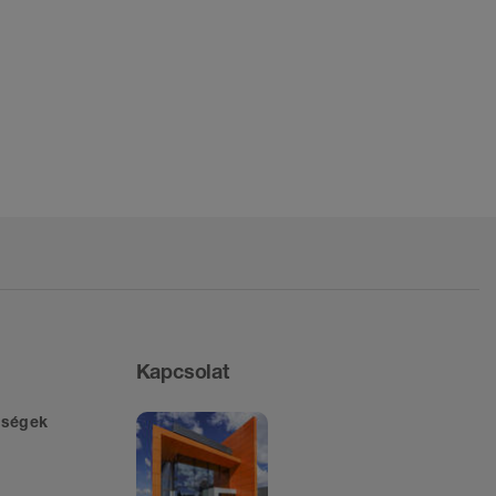
Kapcsolat
iségek
s