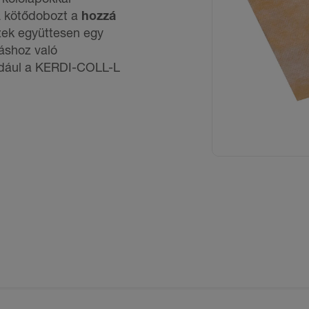
A kötődobozt a
hozzá
Ezek együttesen egy
áshoz való
ldául a KERDI-COLL-L