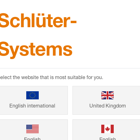
Schlüter-
Systems
elect the website that is most suitable for you.
English international
United Kingdom
Referenci
A családi házaktó
English
English