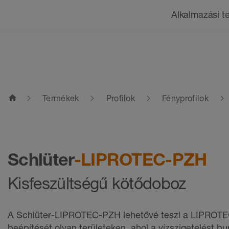
Navigáció
Alkalmazási te
home
Termékek
Profilok
Fényprofilok
Schlüter
-LIPROTEC-PZH
Kisfeszültségű kötődoboz
A Schlüter-LIPROTEC-PZH lehetővé teszi a LIPROT
beépítését olyan területeken, ahol a vízszigetelést bu