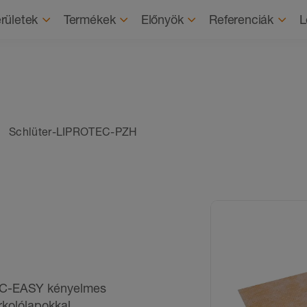
Rólunk
Fenntartható
rületek
Termékek
Előnyök
Referenciák
L
Schlüter-LIPROTEC-PZH
EC-EASY kényelmes
rkolólapokkal