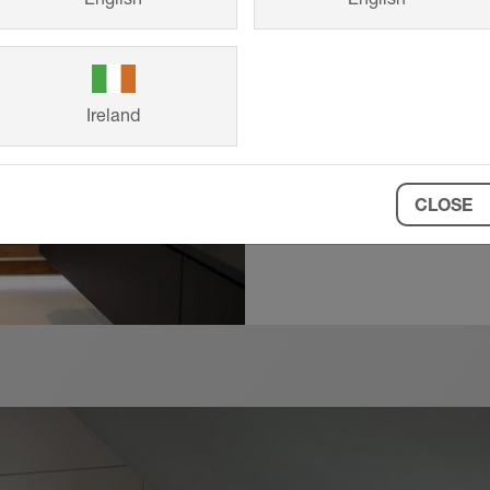
Systems intellig
és hosszú élettar
ügyfeleink elkészü
Ireland
saját elképzelése
CLOSE