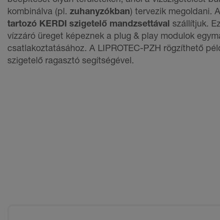
kombinálva (pl.
zuhanyzókban
) tervezik megoldani. 
tartozó KERDI szigetelő mandzsettával
szállítjuk. 
vízzáró üreget képeznek a plug & play modulok egym
csatlakoztatásához. A LIPROTEC-PZH rögzíthető pé
szigetelő ragasztó segítségével.