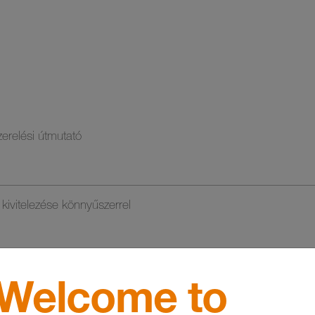
erelési útmutató
kivitelezése könnyűszerrel
endszer | Használati útmutatója
Welcome to