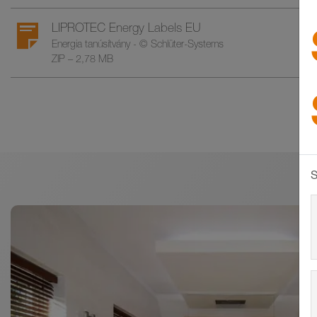
LIPROTEC Energy Labels EU
Energia tanúsítvány - © Schlüter-Systems
ZIP – 2,78 MB
S