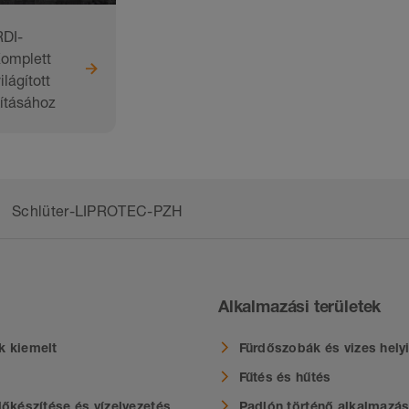
DI-
omplett
lágított
kításához
Schlüter-LIPROTEC-PZH
Alkalmazási területek
k kiemelt
Fürdőszobák és vizes hely
Fűtés és hűtés
lőkészítése és vízelvezetés
Padlón történő alkalmazá