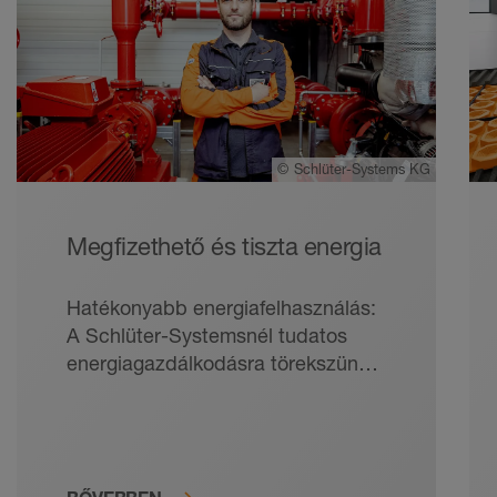
©
Schlüter-Systems KG
Megfizethető és tiszta energia
Hatékonyabb energiafelhasználás:
A Schlüter-Systemsnél tudatos
energiagazdálkodásra törekszünk,
hogy kíméljük az erőforrásokat és a
folyamatokat fenntarthatóvá
tegyük.