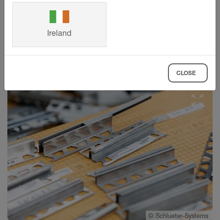
A profilok gyártásakor keletkező lyukasztási
hulladékot szállítóink teljes mértékben
újrahasznosítják, és visszavezetik azokat a gyártási
Ireland
körfolyamatba.
CLOSE
©
Schlueter-Systems