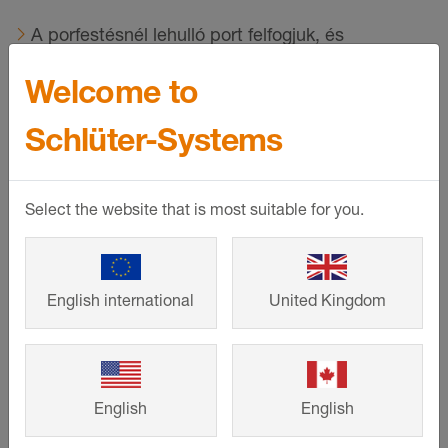
A porfestésnél lehulló port felfogjuk, és
visszavezetjük a folyamatba, ahelyett, hogy
Welcome to
felhasználás nélkül elszívnánk.
Schlüter-Systems
Select the website that is most suitable for you.
English international
United Kingdom
English
English
©
Schlueter-Systems