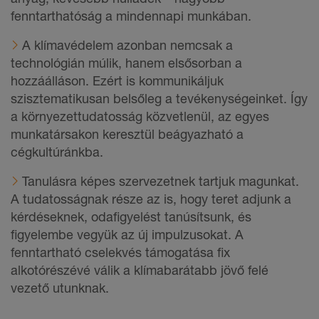
fenntarthatóság a mindennapi munkában.
A klímavédelem azonban nemcsak a
technológián múlik, hanem elsősorban a
hozzáálláson. Ezért is kommunikáljuk
szisztematikusan belsőleg a tevékenységeinket. Így
a környezettudatosság közvetlenül, az egyes
munkatársakon keresztül beágyazható a
cégkultúránkba.
Tanulásra képes szervezetnek tartjuk magunkat.
A tudatosságnak része az is, hogy teret adjunk a
kérdéseknek, odafigyelést tanúsítsunk, és
figyelembe vegyük az új impulzusokat. A
fenntartható cselekvés támogatása fix
alkotórészévé válik a klímabarátabb jövő felé
vezető utunknak.