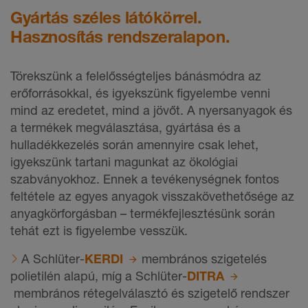
Gyártás széles látókörrel.
Hasznosítás rendszeralapon.
Törekszünk a felelősségteljes bánásmódra az
erőforrásokkal, és igyekszünk figyelembe venni
mind az eredetet, mind a jövőt. A nyersanyagok és
a termékek megválasztása, gyártása és a
hulladékkezelés során amennyire csak lehet,
igyekszünk tartani magunkat az ökológiai
szabványokhoz. Ennek a tevékenységnek fontos
feltétele az egyes anyagok visszakövethetősége az
anyagkörforgásban – termékfejlesztésünk során
tehát ezt is figyelembe vesszük.
A Schlüter-
KERDI
membrános szigetelés
polietilén alapú, míg a Schlüter-
DITRA
membrános rétegelválasztó és szigetelő rendszer