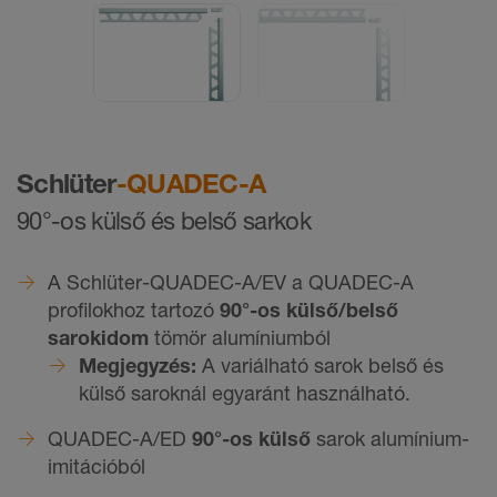
Schlüter
-QUADEC-A
90°-os külső és belső sarkok
A Schlüter-QUADEC-A/EV a QUADEC-A
profilokhoz tartozó
90°-os külső/belső
sarokidom
tömör alumíniumból
Megjegyzés:
A variálható sarok belső és
külső saroknál egyaránt használható.
QUADEC-A/ED
90°-os külső
sarok alumínium-
imitációból