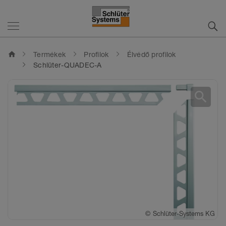
home
Termékek
Profilok
Élvédő profilok
Schlüter-QUADEC-A
search
©
©
Schlüter-Systems KG
Schlüter-Systems KG