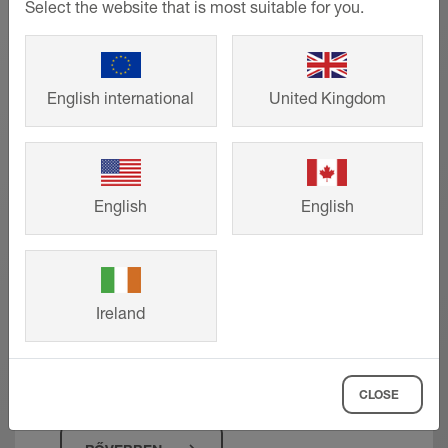
Select the website that is most suitable for you.
English international
United Kingdom
Referenciák
English
English
A családi házaktól a nagy projektekig – a
Schlüter-Systems intelligens megoldásai
esztétikus megjelenést és hosszú
Ireland
élettartamot garantálnak. Merítsen ihletet
ügyfeleink elkészült építési és felújítási
projektjeiből saját elképzeléseihez.
CLOSE