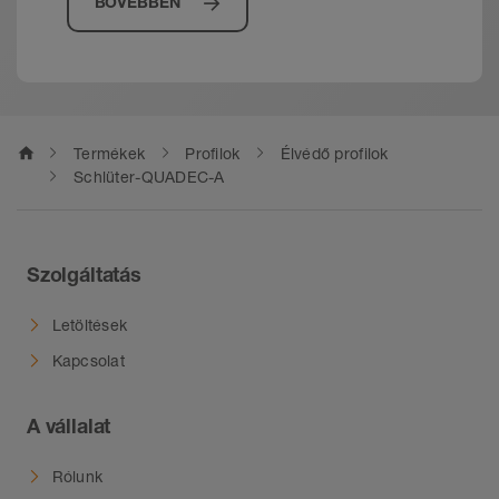
BŐVEBBEN
home
Termékek
Profilok
Élvédő profilok
Schlüter-QUADEC-A
Szolgáltatás
Letöltések
Kapcsolat
A vállalat
Rólunk