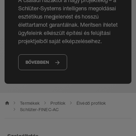
A családi házaktól a nagy projektekig – a
Schlüter-Systems intelligens megoldásai
esztétikus megjelenést és hosszú
élettartamot garantálnak. Merítsen ihletet
ügyfeleink elkészült építési és felújítási
projektjeiből saját elképzeléseihez.
BŐVEBBEN
home
Termékek
Profilok
Élvédő profilok
Schlüter-FINEC-AC