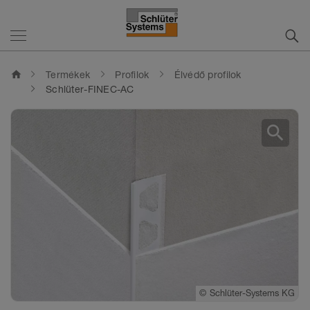
home
Termékek
Profilok
Élvédő profilok
Schlüter-FINEC-AC
search
©
©
Schlüter-Systems KG
Schlüter-Systems KG
©
Schlüter-Systems KG