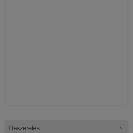
Általános termékinformációk
Beszerelés