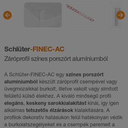
Schlüter
-FINEC-AC
Záróproﬁl színes porszórt alumíniumból
A Schlüter-FINEC-AC egy
színes porszórt
alumíniumból
készült záróproﬁl csempével vagy
üvegmozaikkal burkolt, illetve vakolt vagy simított
felületű külső élekhez. A kiváló minőségű profil
elegáns
,
keskeny sarokkialakítást
kínál, így igen
alkalmas
tetszetős élzárások
kialakítására. A
profilok dekoratív hatásukon felül hatékonyan védik
a burkolatszegélyeket és a csempék peremeit a