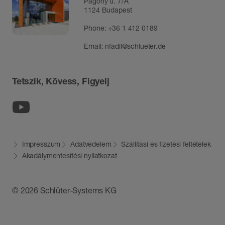
Pagony u. 7/A
1124 Budapest
Phone:
+36 1 412 0189
Email:
nfadil@schlueter.de
Tetszik, Kövess, Figyelj
Youtube
Impresszum
Adatvédelem
Szállítási és fizetési feltételek
Akadálymentesítési nyilatkozat
© 2026 Schlüter-Systems KG