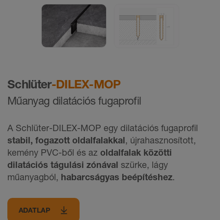
Schlüter
-DILEX-MOP
Műanyag dilatációs fugaprofil
A Schlüter-DILEX-MOP egy dilatációs fugaprofil
stabil, fogazott oldalfalakkal
, újrahasznosított,
kemény PVC-ből és az
oldalfalak közötti
dilatációs tágulási zónával
szürke, lágy
műanyagból,
habarcságyas beépítéshez
.
ADATLAP