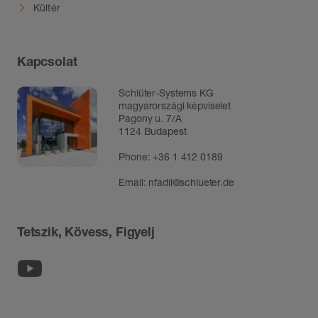
Kültér
Kapcsolat
Schlüter-Systems KG
magyarországi képviselet
Pagony u. 7/A
1124 Budapest
Phone:
+36 1 412 0189
Email:
nfadil@schlueter.de
Tetszik, Kövess, Figyelj
Youtube