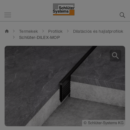
home
Termékek
Profilok
Dilatációs és hajlatprofilok
Schlüter-DILEX-MOP
search
©
Schlüter-Systems KG
©
Schlüter-Systems KG