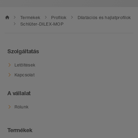
tölteni.
home
Termékek
Profilok
Dilatációs és hajlatprofilok
Schlüter-DILEX-MOP
Szolgáltatás
Letöltések
Kapcsolat
A vállalat
Rólunk
Termékek