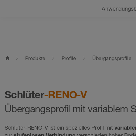
Navigation
Beratung finden
Anwendungsb
home
Produkte
Profile
Übergangsprofile
Schlüter
-RENO-V
Übergangsprofil mit variablem 
Schlüter-RENO-V ist ein spezielles Profil mit
variabl
zur
stufenlosen Verbindung
verschieden hoher Bode