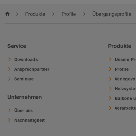
home
Produkte
Profile
Übergangsprofile
Service
Produkte
Downloads
Unsere Pr
Ansprechpartner
Profile
Seminare
Verlegevo
Heizsyst
Unternehmen
Balkone u
Verarbeit
Über uns
Nachhaltigkeit