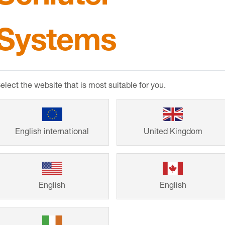
Systems
Referenze
elect the website that is most suitable for you.
Vom Einfamilienh
Lösungen von Sc
English international
United Kingdom
für schöne Gesta
sich von bereits 
Renovierungsproj
English
English
persönliches Vor