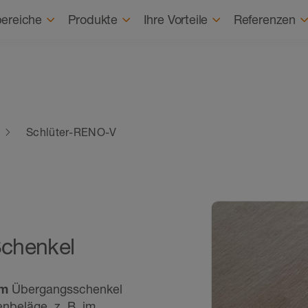
Karriere
Karrierestart
Über uns
Nach
ereiche
Produkte
Ihre Vorteile
Referenzen
Schlüter-RENO-V
Schenkel
em
Übergangsschenkel
nbeläge, z. B. im