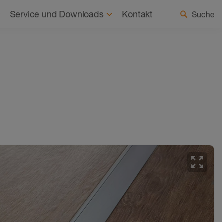
haltigkeit
Aktuelles
Land / Sprache wählen
Service und Downloads
Kontakt
Suche
zoom_out_map