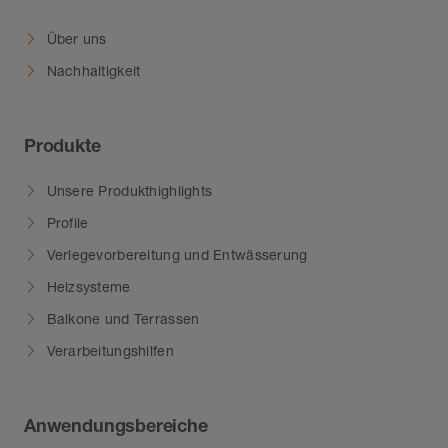
höherer Anforderung steht mit Schlüter-RENO-
T-EB eine nachbehandelte, hochwertige
Über uns
Oberfläche zur Verfügung.
Nachhaltigkeit
Produkte
Unsere Produkthighlights
Profile
Verlegevorbereitung und Entwässerung
Heizsysteme
Balkone und Terrassen
Verarbeitungshilfen
Anwendungsbereiche