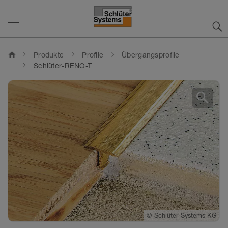
home
Produkte
Profile
Übergangsprofile
Schlüter-RENO-T
search
©
©
Schlüter-Systems KG
Schlüter-Systems KG
©
Schlüter-Systems KG