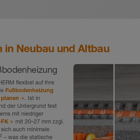
n in Neubau und Altbau
ußbodenheizung
RM flexibel auf Ihre
die
Fußbodenheizung
 planen
. Ist in
d der Untergrund fest
ems mit niedriger
-FK
mit 20–27 mm zzgl.
sich auch minimale
2
– was die statische