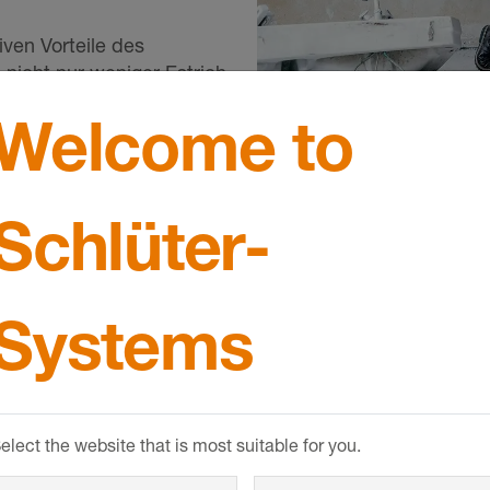
iven Vorteile des
icht nur weniger Estrich
entestrichs in
Welcome to
h das zeit- und
rachte Estrich kann weiter
n – ein riesiger Vorteil
Schlüter-
Systems
n
Niedrige Vorlauf
elect the website that is most suitable for you.
Im Vergleich zu konventi
nur halb so hohe Vorlauft