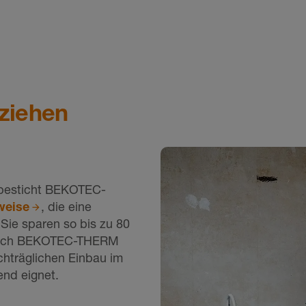
nziehen
 besticht BEKOTEC-
weise
, die eine
Sie sparen so bis zu 80
 sich BEKOTEC-THERM
chträglichen Einbau im
end eignet.