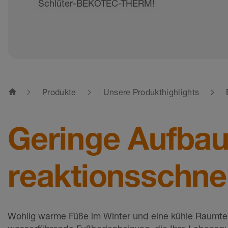
Schlüter-BEKOTEC-THERM!
home
Produkte
Unsere Produkthighlights
Geringe Aufba
reaktionsschnel
Wohlig warme Füße im Winter und eine kühle Raumt