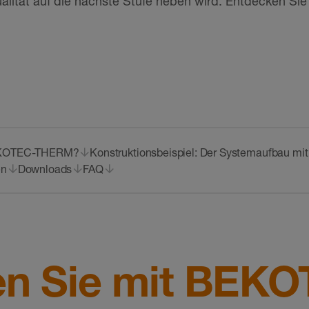
lität auf die nächste Stufe heben wird. Entdecken Sie
BEKOTEC-THERM?
Konstruktionsbeispiel: Der Systemaufbau 
en
Downloads
FAQ
en Sie mit BEK