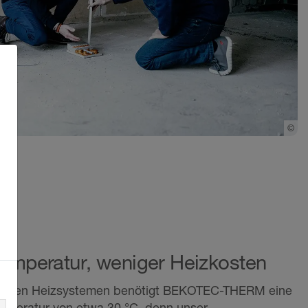
©
Sc
temperatur, weniger Heizkosten
onellen Heizsystemen benötigt BEKOTEC-THERM eine
emperatur von etwa 30 °C, denn unser