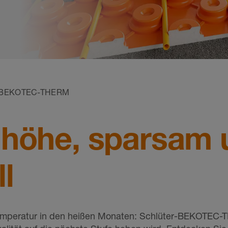
BEKOTEC-THERM
uhöhe, sparsam 
l
emperatur in den heißen Monaten: Schlüter-BEKOTEC-T